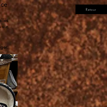
nce
Retour
lles
s sur
nger.