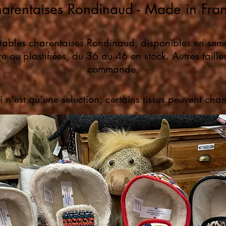
arentaises Rondinaud - Made in Fra
itables charentaises Rondinaud, disponibles en seme
re ou plastifiées, du 36 au 46 en stock. Autres taille
commande.
 n'est qu'une selection, certains tissus peuvent cha