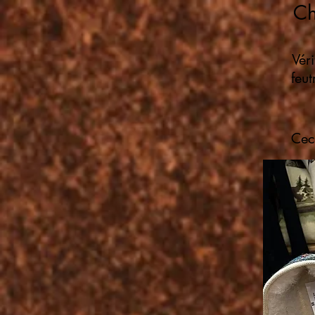
Ch
Vér
feut
Ceci